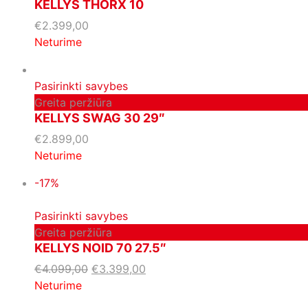
KELLYS THORX 10
€
2.399,00
Neturime
Pasirinkti savybes
Greita peržiūra
KELLYS SWAG 30 29″
€
2.899,00
Neturime
-17%
Pasirinkti savybes
Greita peržiūra
KELLYS NOID 70 27.5″
€
4.099,00
€
3.399,00
Neturime