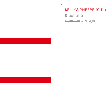
KELLYS PHEEBE 10 Dar
0
out of 5
€
889,00
€
789,00