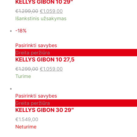
KELLYS GIBON 10 29″
€
1.299,00
€
1.059,00
Išankstinis užsakymas
-18%
Pasirinkti savybes
Greita peržiūra
KELLYS GIBON 10 27,5
€
1.299,00
€
1.059,00
Turime
Pasirinkti savybes
Greita peržiūra
KELLYS GIBON 30 29″
€
1.549,00
Neturime