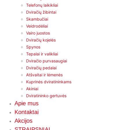
Telefonų laikikliai
Dviračių žibintai
Skambučiai
Veidrodėliai
Vairo juostos
Dviračių kojelės
Spynos
Tepalai ir valikliai
Dviračio purvasaugiai
Dviračių pedalai
Atšvaitai ir lėmenės
Kuprinės dviratininkams
Akiniai
Dviratininko gertuvės
Apie mus
Kontaktai
Akcijos
STRAIPSNIAI