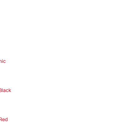
mic
Black
Red