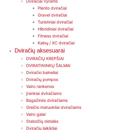
Dviračiai Vyrams
Plento dviračiai
Gravel dviračiai
Turistiniai dviračiai
Hibridiniai dviračiai
Fitness dviračiai
Kalnų / XC dviračiai
Dviračių aksesuarai
DVIRAČIŲ KREPŠIAI
DVIRATININKŲ ŠALMAI
Dviračio balneliai
Dviračių pompos
Vairo rankenos
Įrankiai dviračiams
Bagažinės dviračiams
Greičio matuokliai dviračiams
Vairo galai
Stabdžių detalės
Dviračių laikikliai