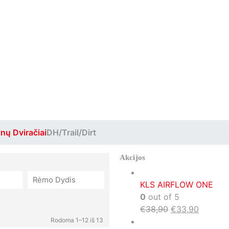
nų Dviračiai
DH/Trail/Dirt
Akcijos
Rėmo Dydis
KLS AIRFLOW ONE
0
out of 5
€
38,90
€
33,90
Rodoma 1–12 iš 13