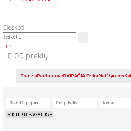
Ieškoti
0
0
0 prekių
Pradžia
Parduotuve
DVIRAČIAI
Dviračiai Vyrams
Kal
Stabdžių tipas
Ratų dydis
Kaina