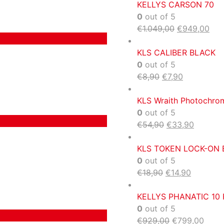
KELLYS CARSON 70
0
out of 5
€
1.049,00
€
949,00
KLS CALIBER BLACK
0
out of 5
€
8,90
€
7,90
KLS Wraith Photochro
0
out of 5
€
54,90
€
33,90
KLS TOKEN LOCK-ON 
0
out of 5
€
18,90
€
14,90
KELLYS PHANATIC 10 
0
out of 5
€
929,00
€
799,00