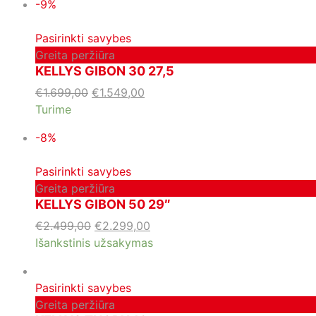
-9%
Pasirinkti savybes
Greita peržiūra
KELLYS GIBON 30 27,5
€
1.699,00
€
1.549,00
Turime
-8%
Pasirinkti savybes
Greita peržiūra
KELLYS GIBON 50 29″
€
2.499,00
€
2.299,00
Išankstinis užsakymas
Pasirinkti savybes
Greita peržiūra