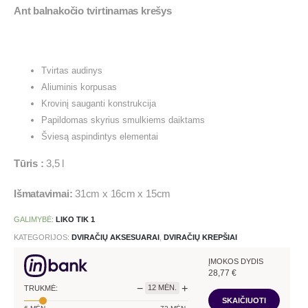
Ant balnakočio tvirtinamas krešys
Tvirtas audinys
Aliuminis korpusas
Krovinį sauganti konstrukcija
Papildomas skyrius smulkiems daiktams
Šviesą aspindintys elementai
Tūris :
3,5 l
Išmatavimai:
31cm x 16cm x 15cm
GALIMYBĖ:
LIKO TIK 1
KATEGORIJOS:
DVIRAČIŲ AKSESUARAI
,
DVIRAČIŲ KREPŠIAI
ĮMOKOS DYDIS
28,77
€
−
+
12
MĖN.
TRUKMĖ:
SKAIČIUOTI