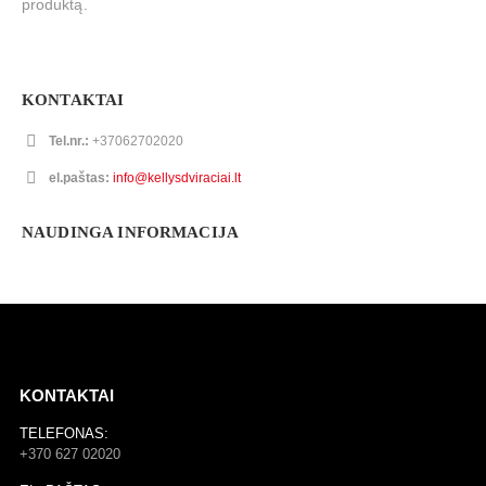
produktą.
KONTAKTAI
Tel.nr.:
+37062702020
el.paštas:
info@kellysdviraciai.lt
NAUDINGA INFORMACIJA
KONTAKTAI
TELEFONAS:
+370 627 02020