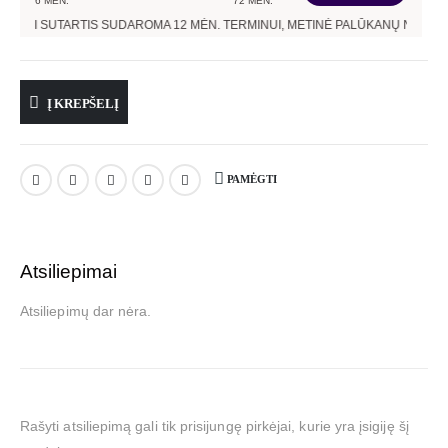
6
MĖN.
72
MĖN.
, KAI SUTARTIS SUDAROMA
12
MĖN. TERMINUI, METINĖ PALŪKANŲ NORMA –
Į KREPŠELĮ
PAMĖGTI
Atsiliepimai
Atsiliepimų dar nėra.
Rašyti atsiliepimą gali tik prisijungę pirkėjai, kurie yra įsigiję šį