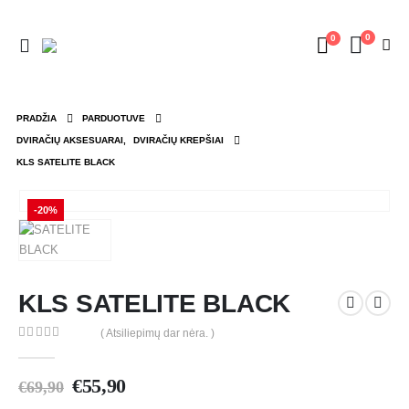
0
0
PRADŽIA
PARDUOTUVE
DVIRAČIŲ AKSESUARAI
,
DVIRAČIŲ KREPŠIAI
KLS SATELITE BLACK
-20%
KLS SATELITE BLACK
( Atsiliepimų dar nėra. )
0
out of 5
€
55,90
€
69,90