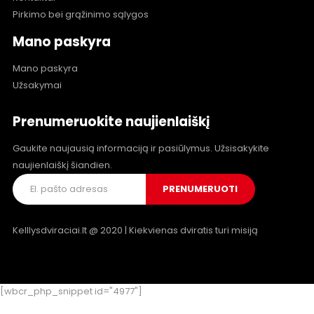
Pirkimo bei grąžinimo sąlygos
Mano paskyra
Mano paskyra
Užsakymai
Prenumeruokite naujienlaiškį
Gaukite naujausią informaciją ir pasiūlymus. Užsisakykite
naujienlaiškį šiandien.
Kelllysdviraciai.lt @ 2020 | Kiekvienas dviratis turi misiją
[wbcr_php_snippet id="4977"]