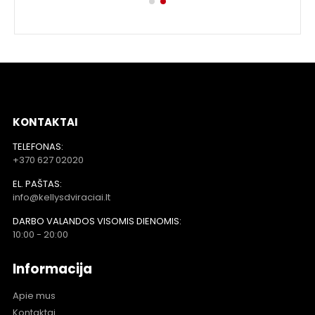
AMS
tį
KONTAKTAI
tį
TELEFONAS:
+370 627 02020
tį
EL. PAŠTAS:
info@kellysdviraciai.lt
DARBO VALANDOS VISOMIS DIENOMIS:
10:00 - 20:00
Informacija
Apie mus
Kontaktai