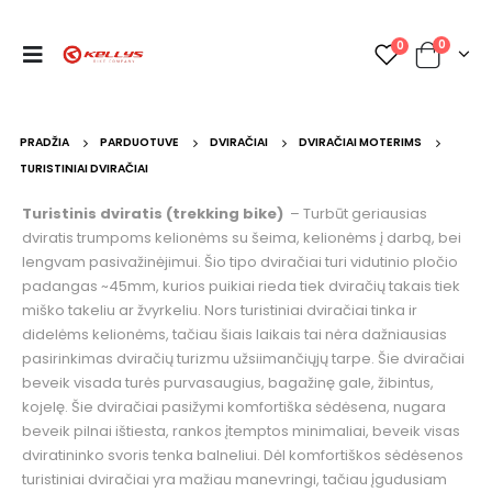
0
0
PRADŽIA
PARDUOTUVE
DVIRAČIAI
DVIRAČIAI MOTERIMS
TURISTINIAI DVIRAČIAI
Turistinis dviratis (trekking bike)
– Turbūt geriausias
dviratis trumpoms kelionėms su šeima, kelionėms į darbą, bei
lengvam pasivažinėjimui. Šio tipo dviračiai turi vidutinio pločio
padangas ~45mm, kurios puikiai rieda tiek dviračių takais tiek
miško takeliu ar žvyrkeliu. Nors turistiniai dviračiai tinka ir
didelėms kelionėms, tačiau šiais laikais tai nėra dažniausias
pasirinkimas dviračių turizmu užsiimančiųjų tarpe. Šie dviračiai
beveik visada turės purvasaugius, bagažinę gale, žibintus,
kojelę. Šie dviračiai pasižymi komfortiška sėdėsena, nugara
beveik pilnai ištiesta, rankos įtemptos minimaliai, beveik visas
dviratininko svoris tenka balneliui. Dėl komfortiškos sėdėsenos
turistiniai dviračiai yra mažiau manevringi, tačiau įgudusiam