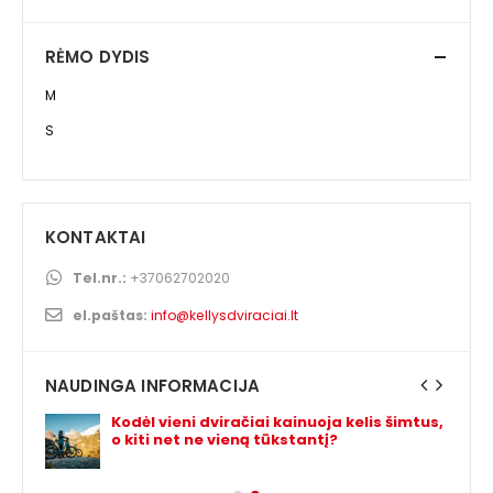
RĖMO DYDIS
M
S
KONTAKTAI
Tel.nr.:
+37062702020
el.paštas:
info@kellysdviraciai.lt
NAUDINGA INFORMACIJA
Kodėl vieni dviračiai kainuoja kelis šimtus,
o kiti net ne vieną tūkstantį?