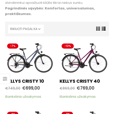
dviratininkui apvažiuoti kliūtis tikrai nebus sunku.
Pagrindinės sąvybės: Komfortas, universalumas,
praktiškumas.
-7%
-12%
KELLYS CRISTY 10
KELLYS CRISTY 40
€
699,00
€
769,00
€
749,00
€
869,00
Išankstinis užsakymas
Išankstinis užsakymas