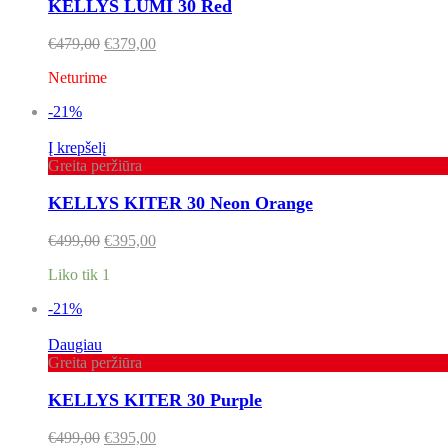
KELLYS LUMI 30 Red
€
479,00
€
379,00
Neturime
-21%
Į krepšelį
Greita peržiūra
KELLYS KITER 30 Neon Orange
€
499,00
€
395,00
Liko tik 1
-21%
Daugiau
Greita peržiūra
KELLYS KITER 30 Purple
€
499,00
€
395,00