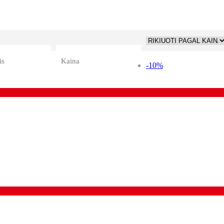
is
Kaina
-10%