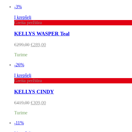
-3%
Į krepšelį
Greita peržiūra
KELLYS WASPER Teal
€
299,00
€
289,00
Turime
-26%
Į krepšelį
Greita peržiūra
KELLYS CINDY
€
419,00
€
309,00
Turime
-11%