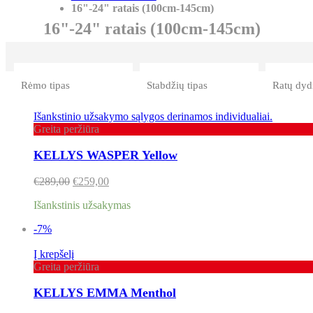
16"-24" ratais (100cm-145cm)
16"-24" ratais (100cm-145cm)
Rėmo tipas
Stabdžių tipas
Ratų dyd
Išankstinio užsakymo sąlygos derinamos individualiai.
Greita peržiūra
KELLYS WASPER Yellow
€
289,00
€
259,00
Išankstinis užsakymas
-7%
Į krepšelį
Greita peržiūra
KELLYS EMMA Menthol