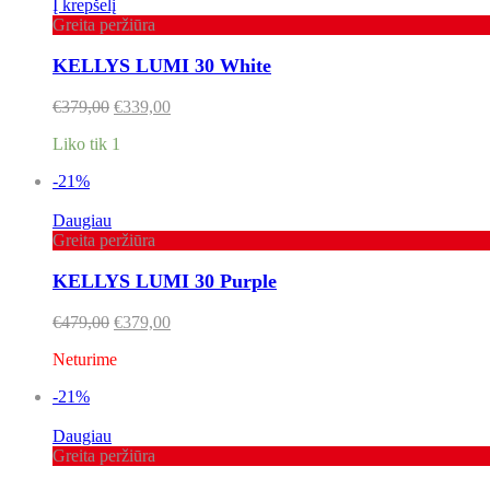
Į krepšelį
Greita peržiūra
KELLYS LUMI 30 White
€
379,00
€
339,00
Liko tik 1
-21%
Daugiau
Greita peržiūra
KELLYS LUMI 30 Purple
€
479,00
€
379,00
Neturime
-21%
Daugiau
Greita peržiūra