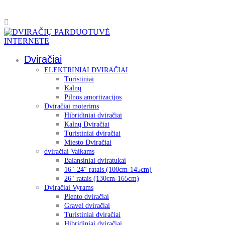
Dviračiai
ELEKTRINIAI DVIRAČIAI
Turistiniai
Kalnų
Pilnos amortizacijos
Dviračiai moterims
Hibridiniai dviračiai
Kalnų Dviračiai
Turistiniai dviračiai
Miesto Dviračiai
dviračiai Vaikams
Balansiniai dviratukai
16″-24″ ratais (100cm-145cm)
26″ ratais (130cm-165cm)
Dviračiai Vyrams
Plento dviračiai
Gravel dviračiai
Turistiniai dviračiai
Hibridiniai dviračiai