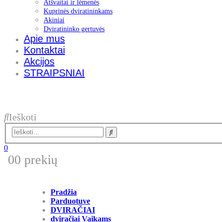
Atšvaitai ir lėmenės
Kuprinės dviratininkams
Akiniai
Dviratininko gertuvės
Apie mus
Kontaktai
Akcijos
STRAIPSNIAI
Ieškoti
0
0
0 prekių
Pradžia
Parduotuve
DVIRAČIAI
dviračiai Vaikams