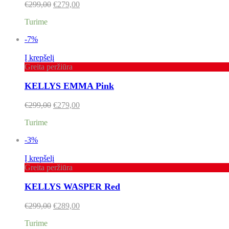
€
299,00
€
279,00
Turime
-7%
Į krepšelį
Greita peržiūra
KELLYS EMMA Pink
€
299,00
€
279,00
Turime
-3%
Į krepšelį
Greita peržiūra
KELLYS WASPER Red
€
299,00
€
289,00
Turime