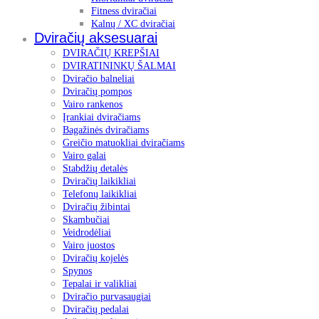
Fitness dviračiai
Kalnų / XC dviračiai
Dviračių aksesuarai
DVIRAČIŲ KREPŠIAI
DVIRATININKŲ ŠALMAI
Dviračio balneliai
Dviračių pompos
Vairo rankenos
Įrankiai dviračiams
Bagažinės dviračiams
Greičio matuokliai dviračiams
Vairo galai
Stabdžių detalės
Dviračių laikikliai
Telefonų laikikliai
Dviračių žibintai
Skambučiai
Veidrodėliai
Vairo juostos
Dviračių kojelės
Spynos
Tepalai ir valikliai
Dviračio purvasaugiai
Dviračių pedalai