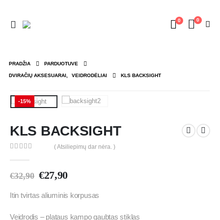
0
0
PRADŽIA
PARDUOTUVE
DVIRAČIŲ AKSESUARAI
,
VEIDRODĖLIAI
KLS BACKSIGHT
-15%
KLS BACKSIGHT
( Atsiliepimų dar nėra. )
0
out of 5
€
27,90
€
32,90
Itin tvirtas aliuminis korpusas
Veidrodis – plataus kampo gaubtas stiklas