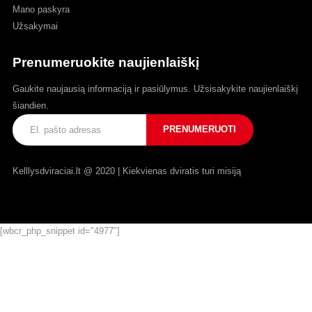
Mano paskyra
Užsakymai
Prenumeruokite naujienlaiškį
Gaukite naujausią informaciją ir pasiūlymus. Užsisakykite naujienlaiškį
šiandien.
Kelllysdviraciai.lt @ 2020 | Kiekvienas dviratis turi misiją
[wbcr_php_snippet id="4977"]