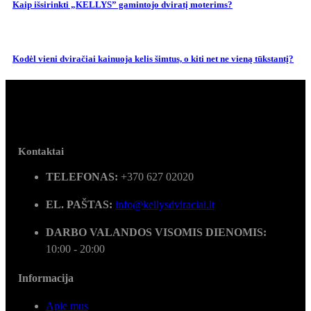
Kaip išsirinkti „KELLYS” gamintojo dviratį moterims?
Kodėl vieni dviračiai kainuoja kelis šimtus, o kiti net ne vieną tūkstantį?
Kontaktai
TELEFONAS:
+370 627 02020
EL. PAŠTAS:
info@kellysdviraciai.lt
DARBO VALANDOS VISOMIS DIENOMIS:
10:00 - 20:00
Informacija
Apie mus