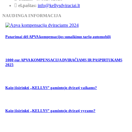
el.paštas:
info@kellysdviraciai.lt
NAUDINGA INFORMACIJA
Patarimai dėl APVA kompensacijos sunaikinus taršų automobilį
1000 eur APVA KOMPENSACIJA DVIRAČIAMS IR PASPIRTUKAMS
2025
Kaip išsirinkti „KELLYS” gamintojo dviratį vaikams?
Kaip išsirinkti „KELLYS” gamintojo dviratį vyrams?