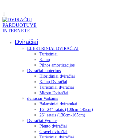
Dviračiai
ELEKTRINIAI DVIRAČIAI
Turistiniai
Kalnų
Pilnos amortizacijos
Dviračiai moterims
Hibridiniai dviračiai
Kalnų Dviračiai
Turistiniai dviračiai
Miesto Dviračiai
dviračiai Vaikams
Balansiniai dviratukai
16″-24″ ratais (100cm-145cm)
26″ ratais (130cm-165cm)
Dviračiai Vyrams
Plento dviračiai
Gravel dviračiai
Turistiniai dviračiai