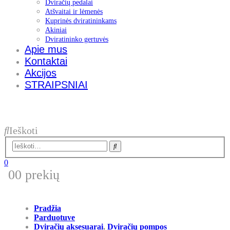
Dviračių pedalai
Atšvaitai ir lėmenės
Kuprinės dviratininkams
Akiniai
Dviratininko gertuvės
Apie mus
Kontaktai
Akcijos
STRAIPSNIAI
Ieškoti
0
0
0 prekių
Pradžia
Parduotuve
Dviračių aksesuarai
,
Dviračių pompos