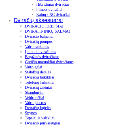
Hibridiniai dviračiai
Fitness dviračiai
Kalnų / XC dviračiai
Dviračių aksesuarai
DVIRAČIŲ KREPŠIAI
DVIRATININKŲ ŠALMAI
Dviračio balneliai
Dviračių pompos
Vairo rankenos
Įrankiai dviračiams
Bagažinės dviračiams
Greičio matuokliai dviračiams
Vairo galai
Stabdžių detalės
Dviračių laikikliai
Telefonų laikikliai
Dviračių žibintai
Skambučiai
Veidrodėliai
Vairo juostos
Dviračių kojelės
Spynos
Tepalai ir valikliai
Dviračio purvasaugiai