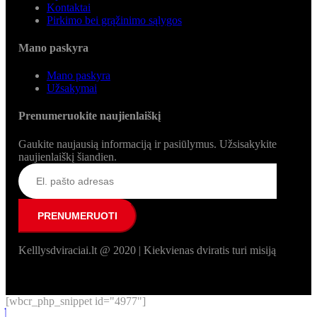
Kontaktai
Pirkimo bei grąžinimo sąlygos
Mano paskyra
Mano paskyra
Užsakymai
Prenumeruokite naujienlaiškį
Gaukite naujausią informaciją ir pasiūlymus. Užsisakykite
naujienlaiškį šiandien.
Kelllysdviraciai.lt @ 2020 | Kiekvienas dviratis turi misiją
[wbcr_php_snippet id="4977"]