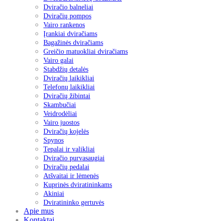
Dviračio balneliai
Dviračių pompos
Vairo rankenos
Įrankiai dviračiams
Bagažinės dviračiams
Greičio matuokliai dviračiams
Vairo galai
Stabdžių detalės
Dviračių laikikliai
Telefonų laikikliai
Dviračių žibintai
Skambučiai
Veidrodėliai
Vairo juostos
Dviračių kojelės
Spynos
Tepalai ir valikliai
Dviračio purvasaugiai
Dviračių pedalai
Atšvaitai ir lėmenės
Kuprinės dviratininkams
Akiniai
Dviratininko gertuvės
Apie mus
Kontaktai