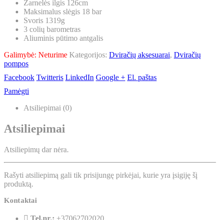
Žarnelės ilgis 126cm
Maksimalus slėgis 18 bar
Svoris 1319g
3 colių barometras
Aliuminis pūtimo antgalis
Galimybė:
Neturime
Kategorijos:
Dviračių aksesuarai
,
Dviračių
pompos
Facebook
Twitteris
LinkedIn
Google +
El. paštas
Pamėgti
Atsiliepimai (0)
Atsiliepimai
Atsiliepimų dar nėra.
Rašyti atsiliepimą gali tik prisijungę pirkėjai, kurie yra įsigiję šį
produktą.
Kontaktai
Tel.nr.:
+37062702020