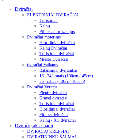
Dviračiai
ELEKTRINIAI DVIRAČIAI
Turistiniai
Kalnų
Pilnos amortizacijos
Dviračiai moterims
Hibridiniai dviračiai
Kalnų Dviračiai
Turistiniai dviračiai
Miesto Dviračiai
dviračiai Vaikams
Balansiniai dviratukai
16″-24″ ratais (100cm-145cm)
26″ ratais (130cm-165cm)
Dviračiai Vyrams
Plento dviračiai
Gravel dviračiai
Turistiniai dviračiai
Hibridiniai dviračiai
Fitness dviračiai
Kalnų / XC dviračiai
Dviračių aksesuarai
DVIRAČIŲ KREPŠIAI
DVIRATININKŲ ŠALMAI