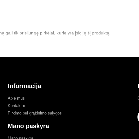
mą gali tik prisijungę pirkėjai, kurie yra įsigiję šį produktą.
Informacija
Apie mus
Kontaktai
Pirkimo bei grąžinimo sąlygos
Mano paskyra
Mano paskyra