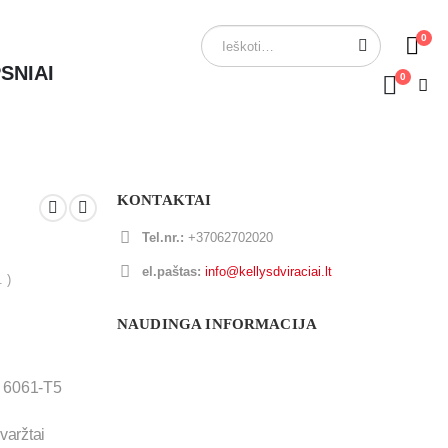
0
SNIAI
0
KONTAKTAI
Tel.nr.:
+37062702020
el.paštas:
info@kellysdviraciai.lt
. )
NAUDINGA INFORMACIJA
o 6061-T5
varžtai