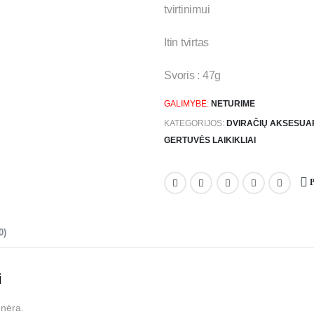
tvirtinimui
Itin tvirtas
Svoris : 47g
GALIMYBĖ:
NETURIME
KATEGORIJOS:
DVIRAČIŲ AKSESUA
GERTUVĖS LAIKIKLIAI
0)
i
 nėra.