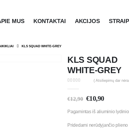
APIE MUS
KONTAKTAI
AKCIJOS
STRAIP
IKIKLIAI
KLS SQUAD WHITE-GREY
KLS SQUAD
WHITE-GREY
( Atsiliepimų dar nėra
0
out of 5
€
10,90
€
12,90
Pagamintas iš aliuminio lydini
Pridedami nerūdyjančio plieno 