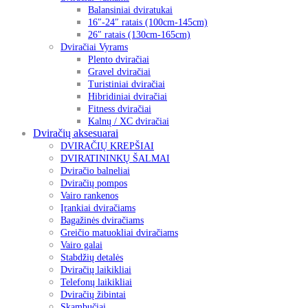
Balansiniai dviratukai
16″-24″ ratais (100cm-145cm)
26″ ratais (130cm-165cm)
Dviračiai Vyrams
Plento dviračiai
Gravel dviračiai
Turistiniai dviračiai
Hibridiniai dviračiai
Fitness dviračiai
Kalnų / XC dviračiai
Dviračių aksesuarai
DVIRAČIŲ KREPŠIAI
DVIRATININKŲ ŠALMAI
Dviračio balneliai
Dviračių pompos
Vairo rankenos
Įrankiai dviračiams
Bagažinės dviračiams
Greičio matuokliai dviračiams
Vairo galai
Stabdžių detalės
Dviračių laikikliai
Telefonų laikikliai
Dviračių žibintai
Skambučiai