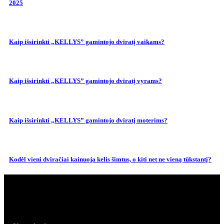
2025
Kaip išsirinkti „KELLYS” gamintojo dviratį vaikams?
Kaip išsirinkti „KELLYS” gamintojo dviratį vyrams?
Kaip išsirinkti „KELLYS” gamintojo dviratį moterims?
Kodėl vieni dviračiai kainuoja kelis šimtus, o kiti net ne vieną tūkstantį?