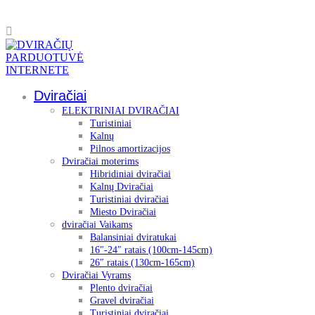
Dviračiai
ELEKTRINIAI DVIRAČIAI
Turistiniai
Kalnų
Pilnos amortizacijos
Dviračiai moterims
Hibridiniai dviračiai
Kalnų Dviračiai
Turistiniai dviračiai
Miesto Dviračiai
dviračiai Vaikams
Balansiniai dviratukai
16″-24″ ratais (100cm-145cm)
26″ ratais (130cm-165cm)
Dviračiai Vyrams
Plento dviračiai
Gravel dviračiai
Turistiniai dviračiai