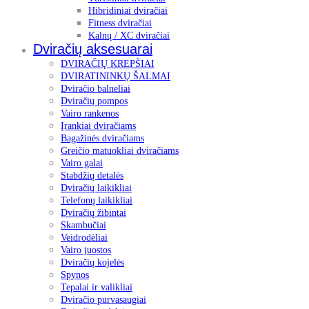
Hibridiniai dviračiai
Fitness dviračiai
Kalnų / XC dviračiai
Dviračių aksesuarai
DVIRAČIŲ KREPŠIAI
DVIRATININKŲ ŠALMAI
Dviračio balneliai
Dviračių pompos
Vairo rankenos
Įrankiai dviračiams
Bagažinės dviračiams
Greičio matuokliai dviračiams
Vairo galai
Stabdžių detalės
Dviračių laikikliai
Telefonų laikikliai
Dviračių žibintai
Skambučiai
Veidrodėliai
Vairo juostos
Dviračių kojelės
Spynos
Tepalai ir valikliai
Dviračio purvasaugiai