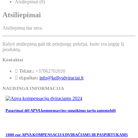
Atsiliepimai (0)
Atsiliepimai
Atsiliepimų dar nėra.
Rašyti atsiliepimą gali tik prisijungę pirkėjai, kurie yra įsigiję šį
produktą.
Kontaktai
Tel.nr.:
+37062702020
el.paštas:
info@kellysdviraciai.lt
NAUDINGA INFORMACIJA
Patarimai dėl APVA kompensacijos sunaikinus taršų automobilį
1000 eur APVA KOMPENSACIJA DVIRAČIAMS IR PASPIRTUKAMS