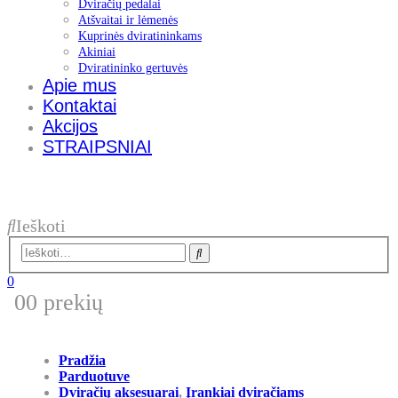
Dviračių pedalai
Atšvaitai ir lėmenės
Kuprinės dviratininkams
Akiniai
Dviratininko gertuvės
Apie mus
Kontaktai
Akcijos
STRAIPSNIAI
Ieškoti
0
0
0 prekių
Pradžia
Parduotuve
Dviračių aksesuarai
,
Įrankiai dviračiams