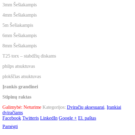
3mm Šešiakampis
4mm Šešiakampis
5m Šešiakampis
6mm Šešiakampis
8mm Šešiakampis
T25 torx – stabdžių diskams
philps atsuktuvas
plokščias atsuktuvas
Įrankis grandinei
Stipinų raktas
Galimybė:
Neturime
Kategorijos:
Dviračių aksesuarai
,
Įrankiai
dviračiams
Facebook
Twitteris
LinkedIn
Google +
El. paštas
Pamėgti