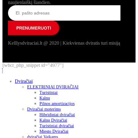
naujienlaiškį šiandien.
Kelllysdviraciai.lt @ 2020 | Kiekvienas dviratis turi misiją
[wbcr_php_snippet id="4977"]
Dviračiai
ELEKTRINIAI DVIRAČIAI
Turistiniai
Kalnų
Pilnos amortizacijos
Dviračiai moterims
Hibridiniai dviračiai
Kalnų Dviračiai
Turistiniai dviračiai
Miesto Dviračiai
dviračiai Vaikams