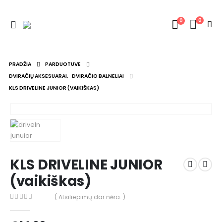
0
0
PRADŽIA
PARDUOTUVE
DVIRAČIŲ AKSESUARAI
,
DVIRAČIO BALNELIAI
KLS DRIVELINE JUNIOR (VAIKIŠKAS)
KLS DRIVELINE JUNIOR
(vaikiškas)
( Atsiliepimų dar nėra. )
0
out of 5