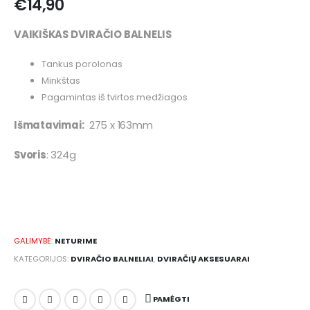
€
14,90
VAIKIŠKAS DVIRAČIO BALNELIS
Tankus porolonas
Minkštas
Pagamintas iš tvirtos medžiagos
Išmatavimai:
275 x 163mm
Svoris
: 324g
GALIMYBĖ:
NETURIME
KATEGORIJOS:
DVIRAČIO BALNELIAI
,
DVIRAČIŲ AKSESUARAI
PAMĖGTI