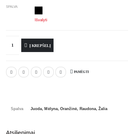
SPALVA
Išvalyti
Į KREPŠELĮ
PAMĖGTI
Spalva
Juoda, Mėlyna, Oranžinė, Raudona, Žalia
Atsiliepimai