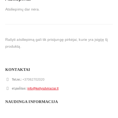
Atsiliepimų dar nėra.
Rašyti atsiliepimą gali tik prisijungę pirkėjai, kurie yra įsigiję šį
produktą.
KONTAKTAI
Tel.nr.:
+37062702020
el.paštas:
info@kellysdviraciai.lt
NAUDINGA INFORMACIJA