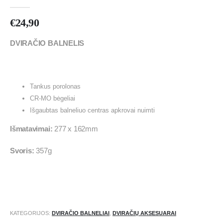
0
out of 5
€
24,90
DVIRAČIO BALNELIS
Tankus porolonas
CR-MO bėgeliai
Išgaubtas balneliuo centras apkrovai nuimti
Išmatavimai:
277 x 162mm
Svoris:
357g
KATEGORIJOS:
DVIRAČIO BALNELIAI
,
DVIRAČIŲ AKSESUARAI