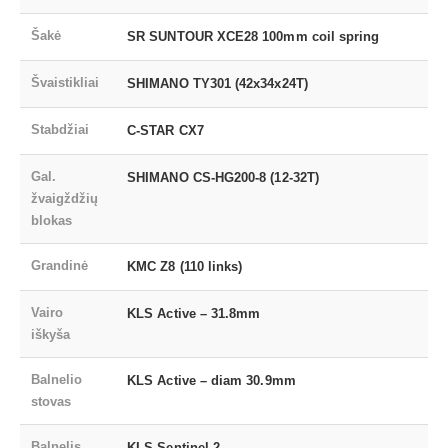
Šakė
SR SUNTOUR XCE28 100mm coil spring
Švaistikliai
SHIMANO TY301 (42x34x24T)
Stabdžiai
C-STAR CX7
Gal.
SHIMANO CS-HG200-8 (12-32T)
žvaigždžių
blokas
Grandinė
KMC Z8 (110 links)
Vairo
KLS Active – 31.8mm
iškyša
Balnelio
KLS Active – diam 30.9mm
stovas
Balnelis
KLS Sentinel 2