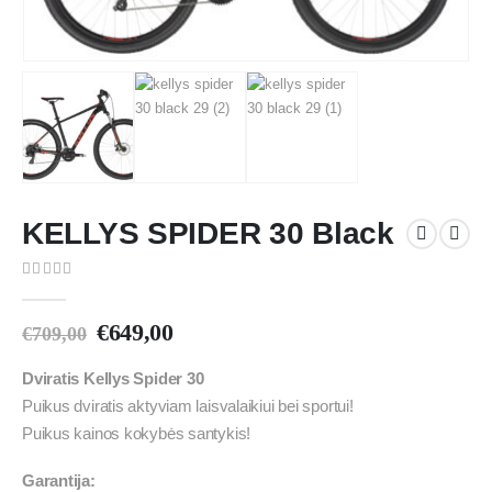
KELLYS SPIDER 30 Black
0
out of 5
€
649,00
€
709,00
Dviratis Kellys Spider 30
Puikus dviratis aktyviam laisvalaikiui bei sportui!
Puikus kainos kokybės santykis!
Garantija: