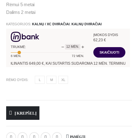
Rėmui 5 metai
Dalims 2 metai
KATEGORIJOS:
KALNŲ / XC DVIRAČIAI
,
KALNŲ DVIRAČIAI
ĮMOKOS DYDIS
62,23
€
−
+
12
MĖN.
TRUKMĖ:
SKAIČIUOTI
6
MĖN.
72
MĖN.
SKOLINANTIS
649,00
€, KAI SUTARTIS SUDAROMA
12
MĖN. TERMINUI, METINĖ
RĖMO DYDIS
L
M
XL
Į KREPŠELĮ
PAMĖGTI