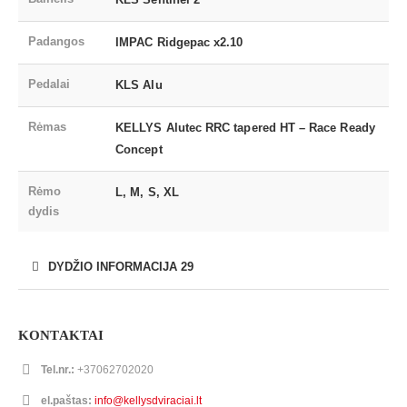
Padangos
IMPAC Ridgepac x2.10
Pedalai
KLS Alu
Rėmas
KELLYS Alutec RRC tapered HT – Race Ready
Concept
Rėmo
L, M, S, XL
dydis
DYDŽIO INFORMACIJA 29
KONTAKTAI
Tel.nr.:
+37062702020
el.paštas:
info@kellysdviraciai.lt