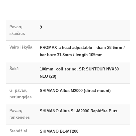
Pavarų
9
skaičius
Vairo iškyša
PROMAX a-head adjustable – diam 28.6mm /
bar bore 31.8mm / length 105mm
Šakė
100mm, coil spring, SR SUNTOUR NVX30
NLO (29)
G. pavarų
SHIMANO Altus M2000 (direct mount)
perjungėjas
Pavarų
SHIMANO Altus SL-M2000 Rapidfire Plus
rankenėlės
Stabdžiai
SHIMANO BL-MT200