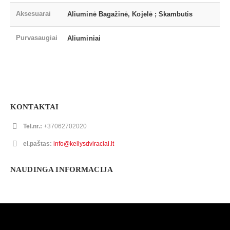
Aksesuarai
Aliuminė Bagažinė, Kojelė ; Skambutis
Purvasaugiai
Aliuminiai
KONTAKTAI
Tel.nr.:
+37062702020
el.paštas:
info@kellysdviraciai.lt
NAUDINGA INFORMACIJA