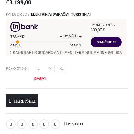
€
3.199,00
KATEGORIJOS:
ELEKTRINIAI DVIRAČIAI
,
TURISTINIAI
ĮMOKOS DYDIS
300,97
€
−
+
12
MĖN.
TRUKMĖ:
SKAIČIUOTI
6
MĖN.
84
MĖN.
0
€, KAI SUTARTIS SUDAROMA
12
MĖN. TERMINUI, METINĖ PALŪKANŲ NORMA
RĖMO DYDIS
L
M
XL
Išvalyti
Į KREPŠELĮ
PAMĖGTI