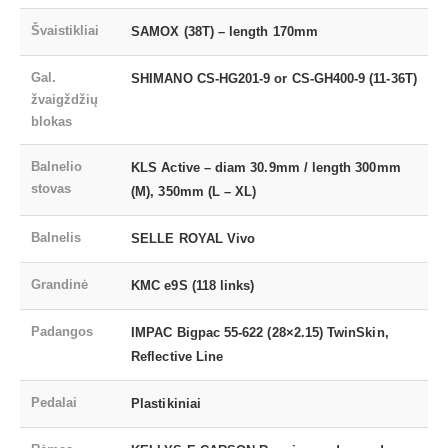
Švaistikliai
SAMOX (38T) – length 170mm
Gal.
SHIMANO CS-HG201-9 or CS-GH400-9 (11-36T)
žvaigždžių
blokas
Balnelio
KLS Active – diam 30.9mm / length 300mm
stovas
(M), 350mm (L – XL)
Balnelis
SELLE ROYAL Vivo
Grandinė
KMC e9S (118 links)
Padangos
IMPAC Bigpac 55-622 (28×2.15) TwinSkin,
Reflective Line
Pedalai
Plastikiniai