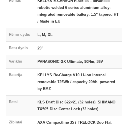
Rėmas
KELLYS E-CARSON R-series – advanced
robotic welded 6-series aluminium alloy;
integrated removable battery; 1.5“ tapered HT
/ Made in EU
Rėmo dydis
L, M, XL
Ratų dydis
29"
Variklis
PANASONIC GX Ultimate, 90Nm, 36V
Baterija
KELLYS Re-Charge V10 Li-ion internal
removable 725Wh / capacity 20Ah, powered
by BMZ
Ratai
KLS Draft Disc 622×21 (32 holes), SHIMANO
TX505 Disc Center Lock (32 holes)
Žibintai
AXA Compactline 35 / TRELOCK Duo Flat