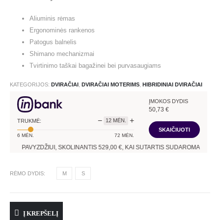
Aliuminis rėmas
Ergonominės rankenos
Patogus balnelis
Shimano mechanizmai
Tvirtinimo taškai bagažinei bei purvasaugiams
KATEGORIJOS:
DVIRAČIAI
,
DVIRAČIAI MOTERIMS
,
HIBRIDINIAI DVIRAČIAI
ĮMOKOS DYDIS
50,73
€
−
+
12
MĖN.
TRUKMĖ:
SKAIČIUOTI
6
MĖN.
72
MĖN.
PAVYZDŽIUI, SKOLINANTIS
529,00
€, KAI SUTARTIS SUDAROMA
12
MĖN. T
RĖMO DYDIS
M
S
Į KREPŠELĮ