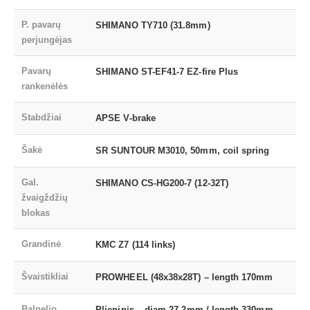
P. pavarų
SHIMANO TY710 (31.8mm)
perjungėjas
Pavarų
SHIMANO ST-EF41-7 EZ-fire Plus
rankenėlės
Stabdžiai
APSE V-brake
Šakė
SR SUNTOUR M3010, 50mm, coil spring
Gal.
SHIMANO CS-HG200-7 (12-32T)
žvaigždžių
blokas
Grandinė
KMC Z7 (114 links)
Švaistikliai
PROWHEEL (48x38x28T) – length 170mm
Balnelio
Plieninis – diam 27.2mm / length 330mm