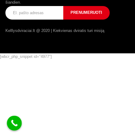
šiandien.
Kelllysdviraciai.lt @ 2020 | Kiekvienas dviratis turi misiją
[wbcr_php_snippet id="4977"]