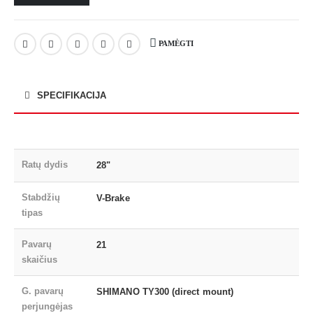
PAMĖGTI
SPECIFIKACIJA
Ratų dydis
28"
Stabdžių
V-Brake
tipas
Pavarų
21
skaičius
G. pavarų
SHIMANO TY300 (direct mount)
perjungėjas