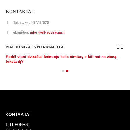
KONTAKTAI
Tel.nr.:
+37062702020
el.paštas:
info@kellysdviraciai.lt
NAUDINGA INFORMACIJA
Kodėl vieni dviračiai kainuoja kelis šimtus, o kiti net ne vieną
tūkstantį?
KONTAKTAI
TELEFONAS: