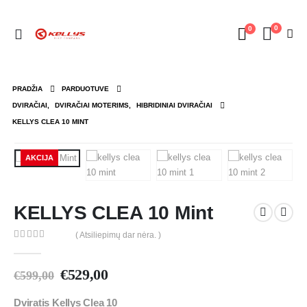
0
0
PRADŽIA
PARDUOTUVE
DVIRAČIAI
,
DVIRAČIAI MOTERIMS
,
HIBRIDINIAI DVIRAČIAI
KELLYS CLEA 10 MINT
AKCIJA
KELLYS CLEA 10 Mint
( Atsiliepimų dar nėra. )
0
out of 5
€
529,00
€
599,00
Dviratis Kellys Clea 10