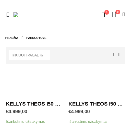
0
0
PRADŽIA
PARDUOTUVE
KELLYS THEOS I50 Light Grey 630Wh
KELLYS THEOS I50 Dark 630Wh
€
4.999,00
€
4.999,00
Išankstinis užsakymas
Išankstinis užsakymas