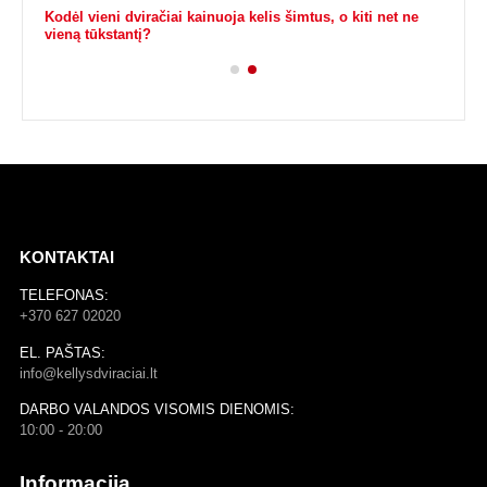
s
Kodėl vieni dviračiai kainuoja kelis šimtus, o kiti net ne
vieną tūkstantį?
10
PA
Kai
KONTAKTAI
Kai
TELEFONAS:
Kai
+370 627 02020
EL. PAŠTAS:
info@kellysdviraciai.lt
DARBO VALANDOS VISOMIS DIENOMIS:
10:00 - 20:00
Informacija