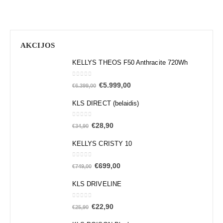
AKCIJOS
KELLYS THEOS F50 Anthracite 720Wh
0
out of 5
€
5.999,00
€
6.399,00
KLS DIRECT (belaidis)
0
out of 5
€
28,90
€
34,90
KELLYS CRISTY 10
0
out of 5
€
699,00
€
749,00
KLS DRIVELINE
0
out of 5
€
22,90
€
25,90