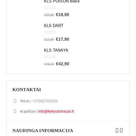
KLS POISON Black
0
out of 5
€
18,90
€
20,90
KLS DART
0
out of 5
€
17,90
€
22,90
KLS TANAYA
0
out of 5
€
42,90
€
49,00
KONTAKTAI
Tel.nr.:
+37062702020
el.paštas:
info@kellysdviraciai.lt
NAUDINGA INFORMACIJA